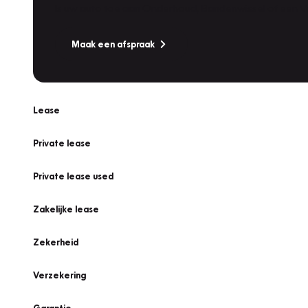
Is uw auto toe aan Onderhoud, Bandenwissel of een Va
Maak een afspraak
Lease
Private lease
Private lease used
Zakelijke lease
Zekerheid
Verzekering