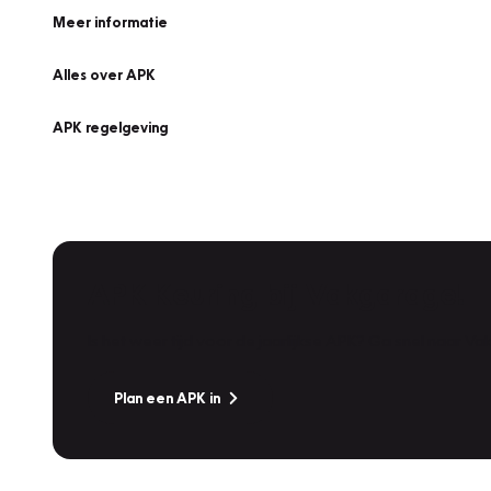
Meer informatie
Alles over APK
APK regelgeving
APK Keuring bij Vakgarage!
Is het weer tijd voor de jaarlijkse APK? Ga snel naar V
Plan een APK in