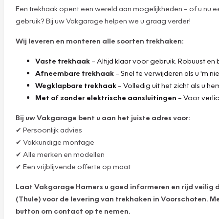
Een trekhaak opent een wereld aan mogelijkheden – of u nu een
gebruik? Bij uw Vakgarage helpen we u graag verder!
Wij leveren en monteren alle soorten trekhaken:
Vaste trekhaak
– Altijd klaar voor gebruik. Robuust en
Afneembare trekhaak
– Snel te verwijderen als u 'm n
Wegklapbare trekhaak
– Volledig uit het zicht als u h
Met of zonder elektrische aansluitingen
– Voor verli
Bij uw Vakgarage bent u aan het juiste adres voor:
✔ Persoonlijk advies
✔ Vakkundige montage
✔ Alle merken en modellen
✔ Een vrijblijvende offerte op maat
Laat Vakgarage Hamers u goed informeren en rijd veilig 
(Thule) voor de levering van trekhaken in Voorschoten. M
button om contact op te nemen.