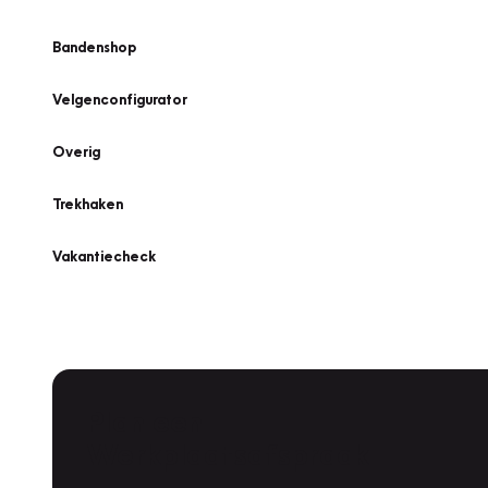
Bandenshop
Velgenconfigurator
Overig
Trekhaken
Vakantiecheck
Plan een
Werkplaatsafspraak