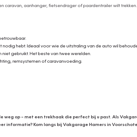
 caravan, aanhanger, fietsendrager of paardentrailer wilt trekken
 betrouwbaar.
iet nodig hebt. Ideaal voor wie de uitstraling van de auto wil behoud
em niet gebruikt. Het beste van twee werelden.
chting, remsystemen of caravanvoeding.
de weg op – met een trekhaak die perfect bij u past. Als Vakg
eer informatie? Kom langs bij Vakgarage Hamers in Voorschote