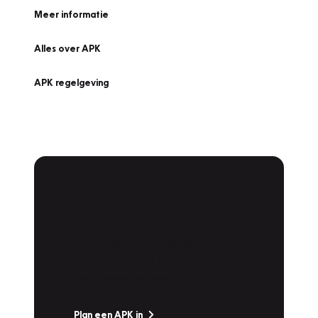
Meer informatie
Alles over APK
APK regelgeving
APK Keuring bij
Vakgarage!
Is het weer tijd voor de jaarlijkse APK? Ga
snel naar Vakgarage bij u in de buurt, en ga
zonder zorgen de weg op!
Plan een APK in