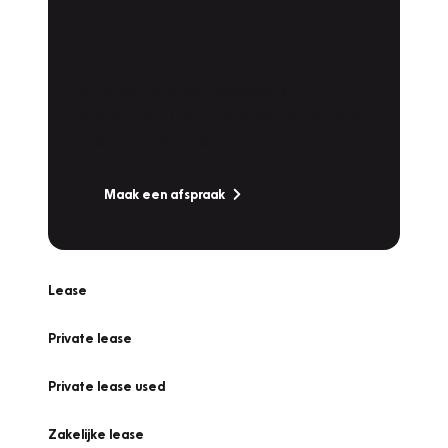
Plan een
Werkplaatsafspraak
Is uw auto toe aan Onderhoud,
Bandenwissel of een Vakantiecheck? Plan
online een afspraak!
Maak een afspraak
Lease
Private lease
Private lease used
Zakelijke lease