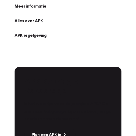
Meer informatie
Alles over APK
APK regelgeving
APK Keuring bij
Vakgarage!
Is het weer tijd voor de jaarlijkse APK? Ga
snel naar Vakgarage bij u in de buurt, en ga
zonder zorgen de weg op!
Plan een APK in