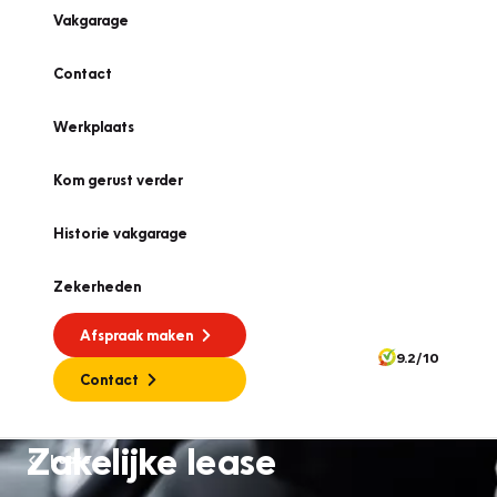
Vakgarage
Contact
Werkplaats
Kom gerust verder
Historie vakgarage
Zekerheden
Afspraak maken
9.2/10
Contact
Zakelijke lease
Lease