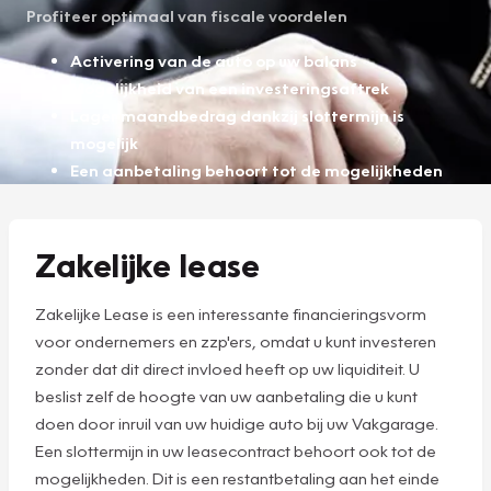
Profiteer optimaal van fiscale voordelen
Activering van de auto op uw balans
Mogelijkheid van een investeringsaftrek
Lager maandbedrag dankzij slottermijn is
mogelijk
Een aanbetaling behoort tot de mogelijkheden
Zakelijke lease
Zakelijke Lease is een interessante financieringsvorm
voor ondernemers en zzp'ers, omdat u kunt investeren
zonder dat dit direct invloed heeft op uw liquiditeit. U
beslist zelf de hoogte van uw aanbetaling die u kunt
doen door inruil van uw huidige auto bij uw Vakgarage.
Een slottermijn in uw leasecontract behoort ook tot de
mogelijkheden. Dit is een restantbetaling aan het einde