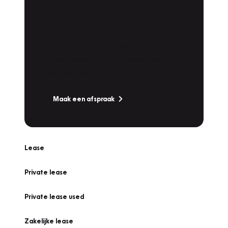
Plan een
Werkplaatsafspraak
Is uw auto toe aan Onderhoud,
Bandenwissel of een Vakantiecheck? Plan
online een afspraak!
Maak een afspraak
Lease
Private lease
Private lease used
Zakelijke lease