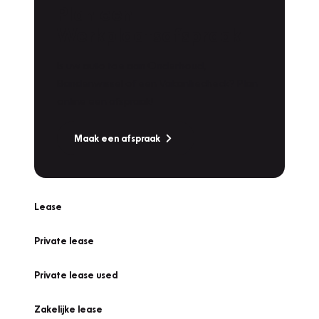
Plan een
Werkplaatsafspraak
Is uw auto toe aan Onderhoud,
Bandenwissel of een Vakantiecheck? Plan
online een afspraak!
Maak een afspraak
Lease
Private lease
Private lease used
Zakelijke lease