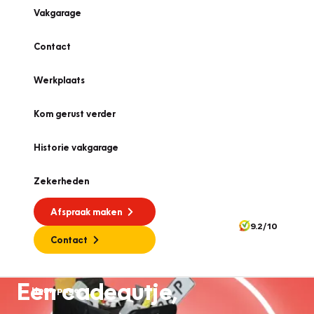
Vakgarage
Contact
Werkplaats
Kom gerust verder
Historie vakgarage
Zekerheden
Afspraak maken
9.2/10
Contact
Een cadeautje,
Homepage