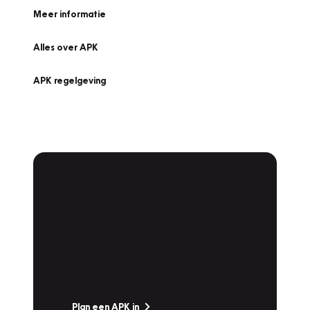
Meer informatie
Alles over APK
APK regelgeving
APK Keuring bij
Vakgarage!
Is het weer tijd voor de jaarlijkse APK? Ga
snel naar Vakgarage bij u in de buurt, en ga
zonder zorgen de weg op!
Plan een APK in