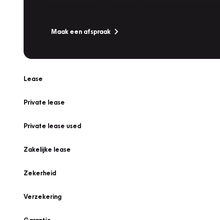
Is uw auto toe aan Onderhoud, Bandenwissel of een Va
Maak een afspraak
Lease
Private lease
Private lease used
Zakelijke lease
Zekerheid
Verzekering