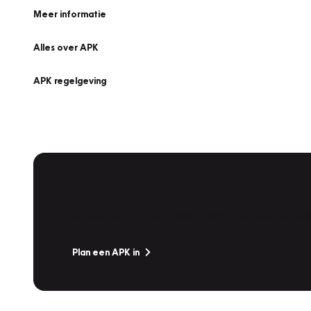
Meer informatie
Alles over APK
APK regelgeving
APK Keuring bij Vakgarage!
Is het weer tijd voor de jaarlijkse APK? Ga snel naar V
Plan een APK in