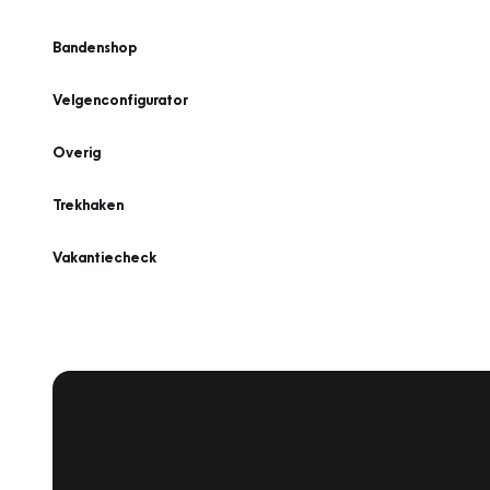
Bandenshop
Velgenconfigurator
Overig
Trekhaken
Vakantiecheck
Plan een
Werkplaatsafspraak