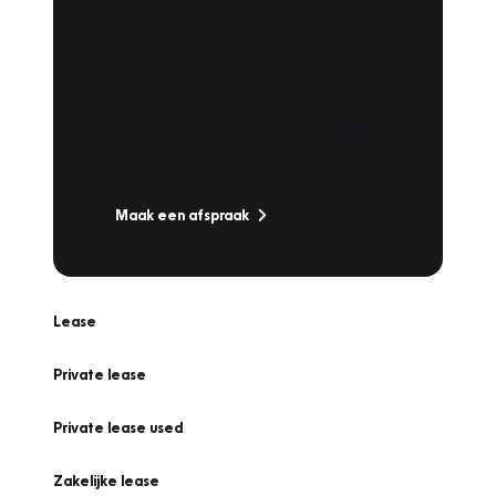
Plan een
Werkplaatsafspraak
Is uw auto toe aan Onderhoud,
Bandenwissel of een Vakantiecheck? Plan
online een afspraak!
Maak een afspraak
Lease
Private lease
Private lease used
Zakelijke lease