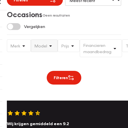
Occasions
Geen resultaten
Vergelijken
Financieren
Merk
Model
Prijs
T
maandbedrag
Filteren
Wij krijgen gemiddeld een 9.2