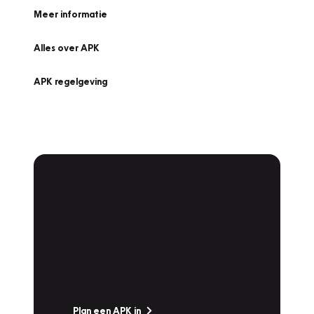
Meer informatie
Alles over APK
APK regelgeving
APK Keuring bij
Vakgarage!
Is het weer tijd voor de jaarlijkse APK? Ga
snel naar Vakgarage bij u in de buurt, en ga
zonder zorgen de weg op!
Plan een APK in