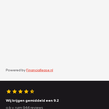
Powered by
Financiallease.nl
Wij krijgen gemiddeld een 9.2
o.b.v. ruim 944 reviews