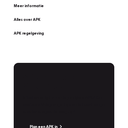
Meer informatie
Alles over APK
APK regelgeving
APK Keuring bij
Vakgarage!
Is het weer tijd voor de jaarlijkse APK? Ga
snel naar Vakgarage bij u in de buurt, en ga
zonder zorgen de weg op!
Plan een APK in