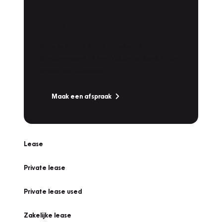
Plan een
Werkplaatsafspraak
Is uw auto toe aan Onderhoud,
Bandenwissel of een Vakantiecheck? Plan
online een afspraak!
Maak een afspraak
Lease
Private lease
Private lease used
Zakelijke lease