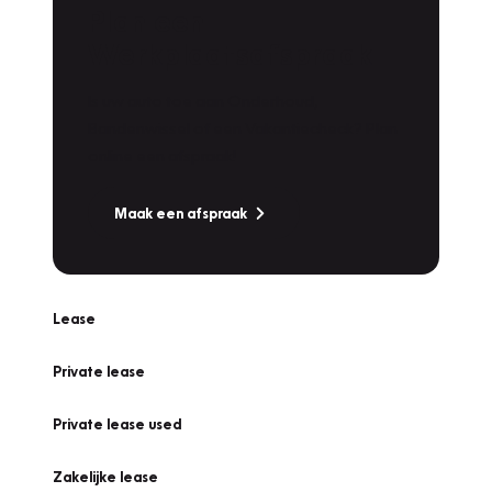
Plan een
Werkplaatsafspraak
Is uw auto toe aan Onderhoud,
Bandenwissel of een Vakantiecheck? Plan
online een afspraak!
Maak een afspraak
Lease
Private lease
Private lease used
Zakelijke lease