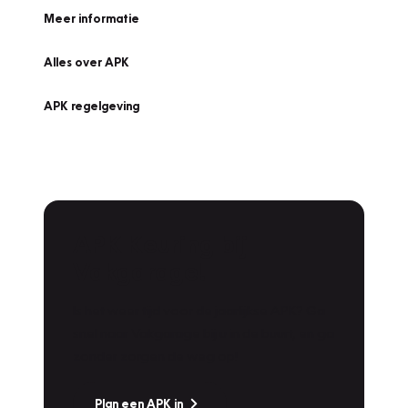
Meer informatie
Alles over APK
APK regelgeving
APK Keuring bij
Vakgarage!
Is het weer tijd voor de jaarlijkse APK? Ga
snel naar Vakgarage bij u in de buurt, en ga
zonder zorgen de weg op!
Plan een APK in